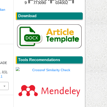
dian
Download
Tools Recomendations
SADE
,
1
(1),
.1