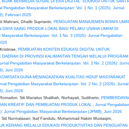
,
BIJAK BERMEDIA SOSIAL DI ERA DIGITAL: EDUKASI UNTUK SANTR
al Pengabdian Masyarakat Berkelanjutan: Vol. 1 No. 1 (2025): Jurnal
), Februari 2025
ati Mahrani, Ghalib Suprianto,
PENGUATAN MANAJEMEN BISNIS UM
N DAYA SAING PRODUK LOKAL BAGI PELAKU USAHA UMKM DI
 Masyarakat Berkelanjutan: Vol. 1 No. 3 (2025): Jurnal Pengabdian
2025
Kristinae,
PEMBUATAN KONTEN EDUKASI DIGITAL UNTUK
K DAERAH DI PROVINSI KALIMANTAN TENGAH MELALUI PROGRAM
urnal Pengabdian Masyarakat Berkelanjutan: Vol. 2 No. 2 (2026): Jurna
), Juni 2026
KOWISATA GUNA MENINGKATKAN KUALITAS HIDUP MASYARAKAT
rnal Pengabdian Masyarakat Berkelanjutan: Vol. 2 No. 2 (2026): Jurnal
), Juni 2026
madon, Siti Mariatus Shalihah, Nurhayati, Sudiharto,
PEMBERDAYA
HAAN KREATIF DAN PEMBUATAN PRODUK LOKAL
,
Jurnal Pengabdia
6): Jurnal Pengabdian Masyarakat Berkelanjutan (JPMB), Juni 2026
h, Siti Nurmalasari, Ikaf Fandulu, Mohammad Hakim Mustaqim,
K KERANG MELALUI EDUKASI PRODUKTIVITAS DAN PENGUATAN