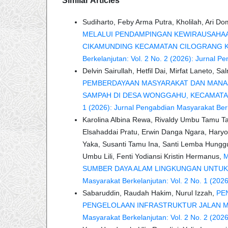
Similar Articles
Sudiharto, Feby Arma Putra, Kholilah, Ari D
MELALUI PENDAMPINGAN KEWIRAUSAHAA
CIKAMUNDING KECAMATAN CILOGRANG K
Berkelanjutan: Vol. 2 No. 2 (2026): Jurnal 
Delvin Sairullah, Hetfil Dai, Mirfat Laneto, S
PEMBERDAYAAN MASYARAKAT DAN MANAJ
SAMPAH DI DESA WONGGAHU, KECAMAT
1 (2026): Jurnal Pengabdian Masyarakat Ber
Karolina Albina Rewa, Rivaldy Umbu Tamu Taka
Elsahaddai Pratu, Erwin Danga Ngara, Haryo
Yaka, Susanti Tamu Ina, Santi Lemba Hunggu
Umbu Lili, Fenti Yodiansi Kristin Hermanus,
M
SUMBER DAYA ALAM LINGKUNGAN UNTU
Masyarakat Berkelanjutan: Vol. 2 No. 1 (202
Sabaruddin, Raudah Hakim, Nurul Izzah,
PE
PENGELOLAAN INFRASTRUKTUR JALAN ME
Masyarakat Berkelanjutan: Vol. 2 No. 2 (202