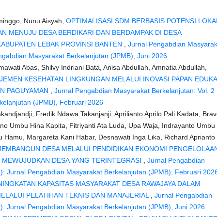
ominggo, Nunu Aisyah,
OPTIMALISASI SDM BERBASIS POTENSI LOKA
N MENUJU DESA BERDIKARI DAN BERDAMPAK DI DESA
ABUPATEN LEBAK PROVINSI BANTEN
,
Jurnal Pengabdian Masyarak
Pengabdian Masyarakat Berkelanjutan (JPMB), Juni 2026
almawati Abas, Shilvy Indriani Bata, Anisa Abdullah, Amnatia Abdullah,
EMEN KESEHATAN LINGKUNGAN MELALUI INOVASI PAPAN EDUKA
AN PAGUYAMAN
,
Jurnal Pengabdian Masyarakat Berkelanjutan: Vol. 2
kelanjutan (JPMB), Februari 2026
ndjandji, Fredik Ndawa Takanjanji, Aprilianto Aprilo Pali Kadata, Bra
no Umbu Hina Kapita, Fitriyanti Ata Luda, Upa Waja, Indrayanto Umbu
 Hamu, Margareta Kani Habar, Desnawati Inga Lika, Richard Aprianto
EMBANGUN DESA MELALUI PENDIDIKAN EKONOMI PENGELOLAA
K MEWUJUDKAN DESA YANG TERINTEGRASI
,
Jurnal Pengabdian
6): Jurnal Pengabdian Masyarakat Berkelanjutan (JPMB), Februari 202
NINGKATAN KAPASITAS MASYARAKAT DESA RAWAJAYA DALAM
LALUI PELATIHAN TEKNIS DAN MANAJERIAL
,
Jurnal Pengabdian
6): Jurnal Pengabdian Masyarakat Berkelanjutan (JPMB), Juni 2026