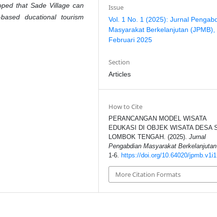
hoped that Sade Village can
Issue
based ducational tourism
Vol. 1 No. 1 (2025): Jurnal Pengab
Masyarakat Berkelanjutan (JPMB),
Februari 2025
Section
Articles
How to Cite
PERANCANGAN MODEL WISATA
EDUKASI DI OBJEK WISATA DESA 
LOMBOK TENGAH. (2025).
Jurnal
Pengabdian Masyarakat Berkelanjutan
1-6.
https://doi.org/10.64020/jpmb.v1i1
More Citation Formats