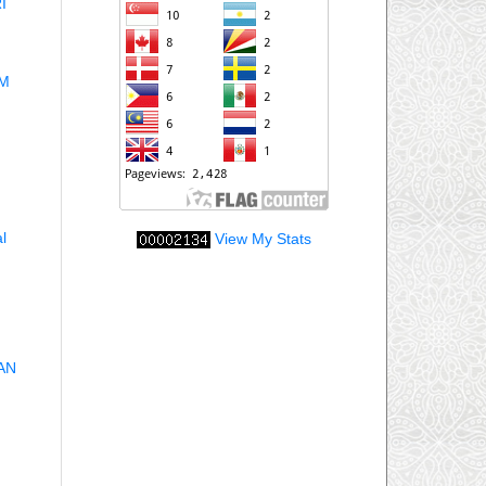
I
KM
l
View My Stats
AN
n