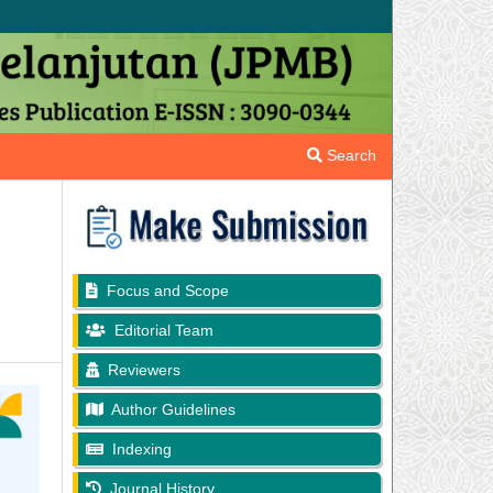
Search
Focus and Scope
Editorial Team
Reviewers
Author Guidelines
Indexing
Journal History