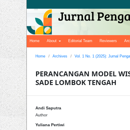
Home
About
Editorial Team
Reviewers
Arc
Home
/
Archives
/
Vol. 1 No. 1 (2025): Jurnal Pen
PERANCANGAN MODEL WISA
SADE LOMBOK TENGAH
Andi Saputra
Author
Yuliana Pertiwi