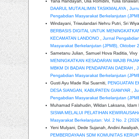
Yana Handayah, Ulia Romdini, Yulia Isnawari
DAARUL MUTA’ALIMIN TASIKMALAYA
,
Jurn
Pengabdian Masyarakat Berkelanjutan (JPMB
Windayani, Triwulandari Nehru Putri, Sri Wiy
BERBASIS DIGITAL UNTUK MENINGKATKA
KECAMATAN LANDONO
,
Jurnal Pengabdian
Masyarakat Berkelanjutan (JPMB), Oktober 
Sametanu Julian, Samuel Hova Raditia, Vivy 
MENINGKATKAN KESADARAN WAJIB PAJA
MBKM DI BADAN PENDAPATAN DAERAH
,
J
Pengabdian Masyarakat Berkelanjutan (JPMB
Gusti Ayu Made Rai Suarniti,
PENGUATAN E
DESA SIANGAN, KABUPATEN GIAMYAR
,
Ju
Pengabdian Masyarakat Berkelanjutan (JPMB
Muhamad Falahudin, Wildan Laksana, Idam Ro
SISWA MELALUI PELATIHAN KEWIRAUSA
Masyarakat Berkelanjutan: Vol. 2 No. 2 (202
Yeni Mulyani, Dede Sujanah, Andini Awaliya
PEMBERDAYAAN SDM KOMUNITAS KERUPU